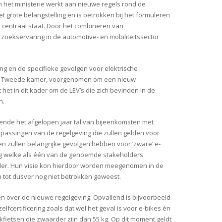
 het ministerie werkt aan nieuwe regels rond de
t grote belangstelling en is betrokken bij het formuleren
 centraal staat. Door het combineren van
zoekservaring in de automotive- en mobiliteitssector
ng en de specifieke gevolgen voor elektrische
 de Tweede kamer, voorgenomen om een nieuw
t het in dit kader om de LEV’s die zich bevinden in de
n.
rende het afgelopen jaar tal van bijeenkomsten met
passingen van de regelgeving die zullen gelden voor
n zullen belangrijke gevolgen hebben voor ‘zware’ e-
ging welke als één van de genoemde stakeholders
ader. Hun visie kon hierdoor worden meegenomen in de
 tot dusver nog niet betrokken geweest.
 over de nieuwe regelgeving. Opvallend is bijvoorbeeld
elfcertificering zoals dat wel het geval is voor e-bikes én
akfietsen die zwaarder zijn dan 55 kg. Op dit moment geldt