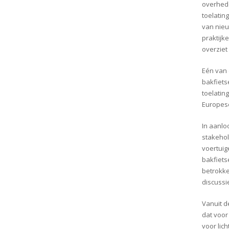
overhede
toelatin
van nieu
praktijk
overziet
Eén van 
bakfiets
toelating
Europese
In aanlo
stakehol
voertuig
bakfiets
betrokke
discussi
Vanuit d
dat voor 
voor lic