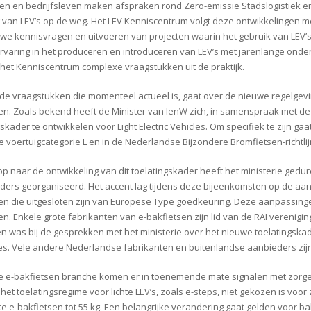
n en bedrijfsleven maken afspraken rond Zero-emissie Stadslogistiek en
g van LEV’s op de weg. Het LEV Kenniscentrum volgt deze ontwikkelingen me
we kennisvragen en uitvoeren van projecten waarin het gebruik van LEV’s
ervaring in het produceren en introduceren van LEV’s met jarenlange onder
 het Kenniscentrum complexe vraagstukken uit de praktijk.
de vraagstukken die momenteel actueel is, gaat over de nieuwe regelgevi
en. Zoals bekend heeft de Minister van IenW zich, in samenspraak met
skader te ontwikkelen voor Light Electric Vehicles. Om specifiek te zijn gaa
 voertuigcategorie L en in de Nederlandse Bijzondere Bromfietsen-richtlij
op naar de ontwikkeling van dit toelatingskader heeft het ministerie gedu
ders georganiseerd. Het accent lag tijdens deze bijeenkomsten op de aan
en die uitgesloten zijn van Europese Type goedkeuring. Deze aanpassinge
en. Enkele grote fabrikanten van e-bakfietsen zijn lid van de RAI vereni
n was bij de gesprekken met het ministerie over het nieuwe toelatingsk
es. Vele andere Nederlandse fabrikanten en buitenlandse aanbieders zijn
e e-bakfietsen branche komen er in toenemende mate signalen met zorgen
het toelatingsregime voor lichte LEV’s, zoals e-steps, niet gekozen is voor z
hte e-bakfietsen tot 55 kg. Een belangrijke verandering gaat gelden voor b