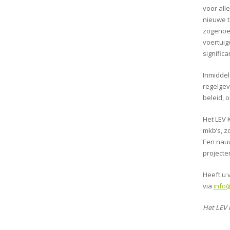
voor all
nieuwe t
zogenoem
voertuig
signific
Inmiddel
regelgev
beleid, 
Het LEV 
mkb’s, z
Een nauw
projecte
Heeft u 
via
info
Het LEV 