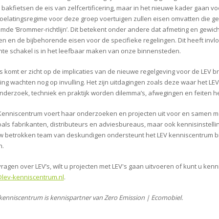
e bakfietsen de eis van zelfcertificering, maar in het nieuwe kader gaan 
oelatingsregime voor deze groep voertuigen zullen eisen omvatten die ge
de ‘Brommer-richtlijn’. Dit betekent onder andere dat afmeting en gewicht 
en en de bijbehorende eisen voor de specifieke regelingen. Dit heeft invl
ante schakel is in het leefbaar maken van onze binnensteden.
s komt er zicht op de implicaties van de nieuwe regelgeving voor de LEV
ing wachten nog op invulling. Het zijn uitdagingen zoals deze waar het LE
onderzoek, techniek en praktijk worden dilemma’s, afwegingen en feiten he
Kenniscentrum voert haar onderzoeken en projecten uit voor en samen 
oals fabrikanten, distributeurs en adviesbureaus, maar ook kennisinstell
 betrokken team van deskundigen ondersteunt het LEV kenniscentrum bij d
n.
vragen over LEV’s, wilt u projecten met LEV's gaan uitvoeren of kunt u ken
@lev-kenniscentrum.nl
.
kenniscentrum is kennispartner van Zero Emission | Ecomobiel.