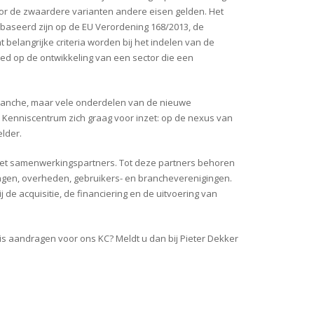
voor de zwaardere varianten andere eisen gelden. Het
baseerd zijn op de EU Verordening 168/2013, de
belangrijke criteria worden bij het indelen van de
oed op de ontwikkeling van een sector die een
 branche, maar vele onderdelen van de nieuwe
V Kenniscentrum zich graag voor inzet: op de nexus van
lder.
met samenwerkingspartners. Tot deze partners behoren
ingen, overheden, gebruikers- en brancheverenigingen.
e acquisitie, de financiering en de uitvoering van
nis aandragen voor ons KC? Meldt u dan bij Pieter Dekker