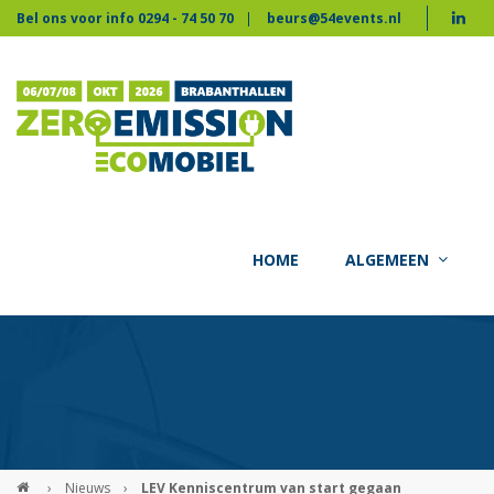
Bel ons voor info 0294 - 74 50 70
beurs@54events.nl
HOME
ALGEMEEN
›
Nieuws
›
LEV Kenniscentrum van start gegaan