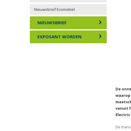
Nieuwsbrief Ecomobiel
NIEUWSBRIEF
EXPOSANT WORDEN
De ontw
waarop 
maatsch
vanuit 
Electric
De trans