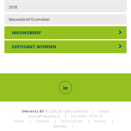
2018
Nieuwsbrief Ecomobiel
NIEUWSBRIEF
EXPOSANT WORDEN
54events BV
© 2026 all rights reserved | E-mail:
beurs@54events.nl
| Tel: 0294 - 74 50 70
Home
Contact
Terms of use
Privacy
Sitemap