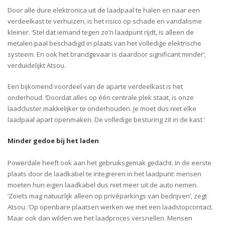
Door alle dure elektronica uit de laadpaal te halen en naar een
verdeelkast te verhuizen, is het risico op schade en vandalisme
kleiner. ‘Stel dat iemand tegen zo’n laadpunt rijdt, is alleen de
metalen paal beschadigd in plaats van het volledige elektrische
systeem. En ook het brandgevaar is daardoor significant minder’,
verduidelijkt Atsou.
Een bijkomend voordeel van de aparte verdeelkast is het
onderhoud. ‘Doordat alles op één centrale plek staat, is onze
laadcluster makkelijker te onderhouden. Je moet dus niet elke
laadpaal apart openmaken. De volledige besturing zit in de kast.’
Minder gedoe bij het laden
Powerdale heeft ook aan het gebruiksgemak gedacht. In de eerste
plaats door de laadkabel te integreren in het laadpunt: mensen
moeten hun eigen laadkabel dus niet meer uit de auto nemen.
‘Zoiets mag natuurlijk alleen op privéparkings van bedrijven’, zegt
Atsou. ‘Op openbare plaatsen werken we met een laadstopcontact.
Maar ook dan wilden we het laadproces versnellen. Mensen