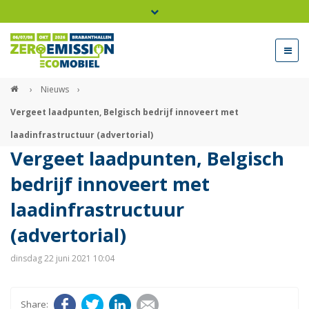
Bel ons voor info 0294 - 74 50 70
beurs@54events.nl
›
Nieuws
›
Vergeet laadpunten, Belgisch bedrijf innoveert met
Exposanten login
laadinfrastructuur (advertorial)
Vergeet laadpunten, Belgisch
bedrijf innoveert met
laadinfrastructuur
(advertorial)
dinsdag 22 juni 2021 10:04
Facebook
Twitter
LinkedIn
E-mail