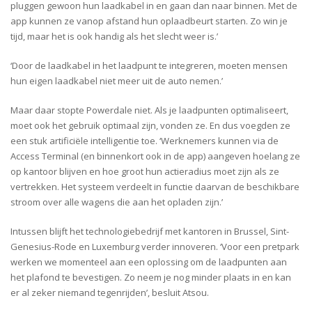
pluggen gewoon hun laadkabel in en gaan dan naar binnen. Met de
app kunnen ze vanop afstand hun oplaadbeurt starten. Zo win je
tijd, maar het is ook handig als het slecht weer is.’
‘Door de laadkabel in het laadpunt te integreren, moeten mensen
hun eigen laadkabel niet meer uit de auto nemen.’
Maar daar stopte Powerdale niet. Als je laadpunten optimaliseert,
moet ook het gebruik optimaal zijn, vonden ze. En dus voegden ze
een stuk artificiële intelligentie toe. ‘Werknemers kunnen via de
Access Terminal (en binnenkort ook in de app) aangeven hoelang ze
op kantoor blijven en hoe groot hun actieradius moet zijn als ze
vertrekken. Het systeem verdeelt in functie daarvan de beschikbare
stroom over alle wagens die aan het opladen zijn.’
Intussen blijft het technologiebedrijf met kantoren in Brussel, Sint-
Genesius-Rode en Luxemburg verder innoveren. ‘Voor een pretpark
werken we momenteel aan een oplossing om de laadpunten aan
het plafond te bevestigen. Zo neem je nog minder plaats in en kan
er al zeker niemand tegenrijden’, besluit Atsou.