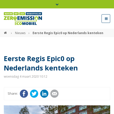
Bel ons voor info 0294 - 74 50 70
beurs@54events.nl
›
Nieuws
›
Eerste Regis Epic0 op Nederlands kenteken
Exposanten login
Eerste Regis Epic0 op
Nederlands kenteken
woensdag 4 maart 2020 10:12
Facebook
Twitter
LinkedIn
E-mail