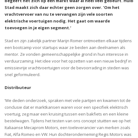
begeeft het zich op een markt waar al heel veel gebeurt. Huib
Stad maakt zich daar echter geen zorgen over. ‘Om het
vrachtvervoer van nu te vervangen zijn vele soorten
elektrische voertuigen nodig. Het gaat om waarde
toevoegen in je eigen segment.’
Stad en zijn zakelijk partner Marijn Romer ontmoetten elkaar tijdens
een bootcamp voor startups waar ze beiden aan deelnamen als
mentor. Ze vonden gemeenschappelijke grond in hun interesse in
verduurzaming. Het idee voor het opzetten van een nieuw bedrijf in
emissievrije vrachtvoertuigen voor de bevoorrading in steden was
snel geformuleerd.
Distributeur
‘We deden onderzoek, spraken met vele partijen en kwamen tot de
conclusie dat er marktkansen waren voor een specifiek elektrisch
voertuig, zeg maar een kruising tussen een bakfiets en een kleine
bestelwagen. Tijdens het testen van ons concept stuitten we op het
Italiaanse
Mecaprom
Motors, een toeleverancier van merken zoals
Fiat, Alfa Romeo en VW. Hun dochteronderneming
Regis
Motors was