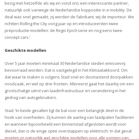
bezig met hetzelfde als wij en vond ons een interessante partner,
natuurlijk ook vanwege de Nederland
se koppositie
in e-
mobility
. De
deal was snel gemaakt; zij werden de fabrikant, wij de importeur. We
richtten Rolling
the
City vorig jaar op en introduceerden twee
preproductie-modellen: de
Regis
Epic0-serie en nog eens twee
concept
cars
.’
Geschikte modellen
Over 5 jaar moeten
minimaal 30 Nederlandse steden emissievrij
bevoorraad worden
. Dat is vastgelegd in het Klimaatakkoord. Om
dat waar te maken
is
volgens Stad
s
nel en doortastend
doorpakken
noodzaak
, en wel op drie fronten. Allereerst gaat het daarbij om een
grootschalige uitrol van laadinfrastructuur en verandering in het
gedrag van autogebruikers.
Stad: ‘In beide gevallen ligt de bal voor een belangrijk deel in de
hoek van overheden. Zij kunnen de aanleg van laadpalen faciliteren
en wanneer bijvoorbeeld een binnenstad afgesloten wordt voor
diesel, dan is de enige optie overstappen op elektrisch. In dat geval
moeten er natuurlijk wel geschikte modellen voor alle vormen van