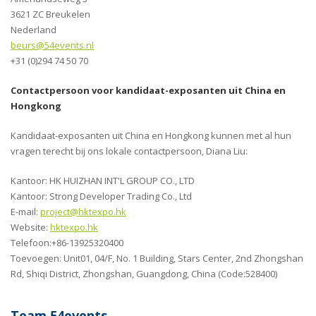
3621 ZC Breukelen
Nederland
beurs@54events.nl
+31 (0)294 74 50 70
Contactpersoon voor kandidaat-exposanten uit China en
Hongkong
Kandidaat-exposanten uit China en Hongkong kunnen met al hun
vragen terecht bij ons lokale contactpersoon, Diana Liu:
Kantoor: HK HUIZHAN INT'L GROUP CO., LTD
Kantoor: Strong Developer Trading Co., Ltd
E-mail:
project@hktexpo.hk
Website:
hktexpo.hk
Telefoon:+86-13925320400
Toevoegen: Unit01, 04/F, No. 1 Building, Stars Center, 2nd Zhongshan
Rd, Shiqi District, Zhongshan, Guangdong, China (Code:528400)
Team 54events