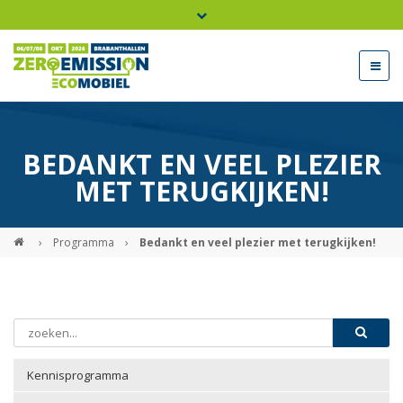
Bel ons voor info 0294 - 74 50 70
beurs@54events.nl
BEDANKT EN VEEL PLEZIER
Exposanten login
MET TERUGKIJKEN!
›
Programma
›
Bedankt en veel plezier met terugkijken!
Kennisprogramma