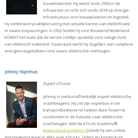
bouwmaterieel. Hij werkt sinds 2000 in de
infrasector en richt zich sinds 2018 op energie-
infrastructuur voor bouwplaatsen en logistiek.
Hij combineert praktijkervaring met actuele kennis van elektrificatie
in zware toepassingen. In 2022 leidde hij voor Bouwend Nederland
KOMAT het team dat de eerste richtlijn opstelde voor veilige inzet
van elektrisch materieel. Daarnaast werkt hij dagelijks aan complexe
energievraagstukken rond zware elektrische voertuigen.
Johnny Nijenhuis
Expert eTrucks
Johnny is merkonafhankelijk expert elektrische
vrachtwagens. Hij zet zijn expertise in om
transportbedrijven te helpen dure fouten te
voorkomen in de transitie naar elektrische
vrachtwagen. Met de eTruck Academy®
(
www.etruckacademy.nl
) biedt hij een online
leeromgeving waar je alles over eTrucks, laders en kosten kunt