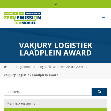
Bel ons voor info 0294 - 74 50 70
beurs@54events.nl
VAKJURY LOGISTIEK
Exposanten login
LAADPLEIN AWARD
›
Programma
›
Logistiek Laadplein Award 2026
›
Vakjury Logistiek Laadplein Award
Kennisprogramma