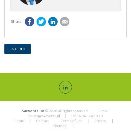
Facebook
Twitter
LinkedIn
E-mail
GA TERUG
54events BV
© 2026 all rights reserved | E-mail:
beurs@54events.nl
| Tel: 0294 - 74 50 70
Home
Contact
Terms of use
Privacy
Sitemap