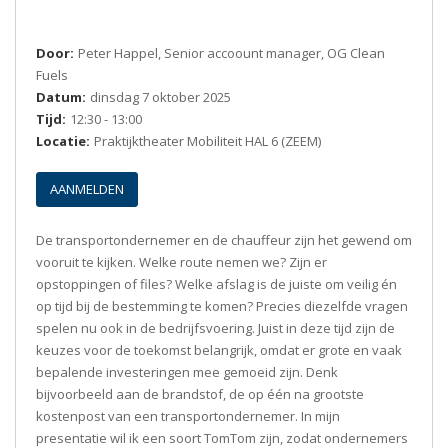
Door:
Peter Happel, Senior accoount manager, OG Clean
Fuels
Datum:
dinsdag 7 oktober 2025
Tijd:
12:30 - 13:00
Locatie:
Praktijktheater Mobiliteit HAL 6 (ZEEM)
AANMELDEN
De transportondernemer en de chauffeur zijn het gewend om
vooruit te kijken. Welke route nemen we? Zijn er
opstoppingen of files? Welke afslag is de juiste om veilig én
op tijd bij de bestemming te komen? Precies diezelfde vragen
spelen nu ook in de bedrijfsvoering. Juist in deze tijd zijn de
keuzes voor de toekomst belangrijk, omdat er grote en vaak
bepalende investeringen mee gemoeid zijn. Denk
bijvoorbeeld aan de brandstof, de op één na grootste
kostenpost van een transportondernemer. In mijn
presentatie wil ik een soort TomTom zijn, zodat ondernemers