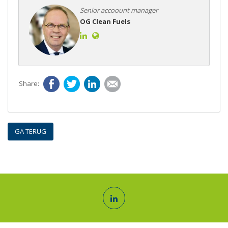
Senior accoount manager
OG Clean Fuels
Facebook
Twitter
LinkedIn
E-mail
GA TERUG