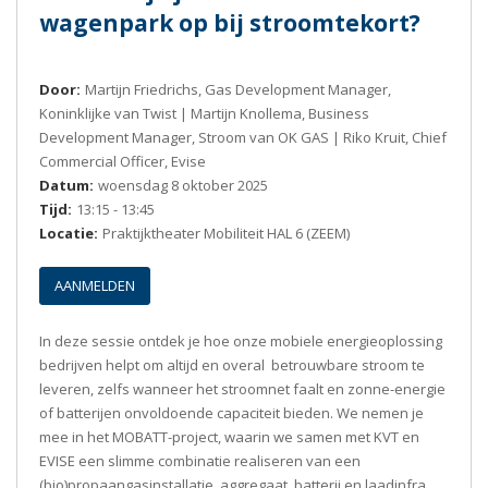
wagenpark op bij stroomtekort?
Door:
Martijn Friedrichs, Gas Development Manager,
Koninklijke van Twist | Martijn Knollema, Business
Development Manager, Stroom van OK GAS | Riko Kruit, Chief
Commercial Officer, Evise
Datum:
woensdag 8 oktober 2025
Tijd:
13:15 - 13:45
Locatie:
Praktijktheater Mobiliteit HAL 6 (ZEEM)
AANMELDEN
In deze sessie ontdek je hoe onze mobiele energieoplossing
bedrijven helpt om altijd en overal betrouwbare stroom te
leveren, zelfs wanneer het stroomnet faalt en zonne-energie
of batterijen onvoldoende capaciteit bieden. We nemen je
mee in het MOBATT-project, waarin we samen met KVT en
EVISE een slimme combinatie realiseren van een
(bio)propaangasinstallatie, aggregaat, batterij en laadinfra.