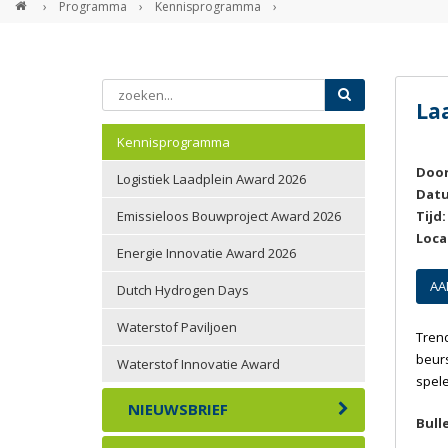
›
Programma
›
Kennisprogramma
›
La
Kennisprogramma
Door
Logistiek Laadplein Award 2026
Dat
Emissieloos Bouwproject Award 2026
Tijd:
Loca
Energie Innovatie Award 2026
AA
Dutch Hydrogen Days
Waterstof Paviljoen
Trend
beurs
Waterstof Innovatie Award
spele
NIEUWSBRIEF
Bulle