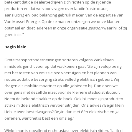
betekent dat de dealerbedrijven zich richten op de rijdende
producten en dat we voor vragen over laadinfrastructuur,
aansluiting en load balancing gebruik maken van de expertise van
Van Mossel Energie. Op deze manier ontzorgen we onze klanten
optimaal en doet iedereen in onze organisatie
gewoon
waar hij of zij
goed in is.”
Begin klein
Grote transportondernemingen sorteren volgens Winkelman
inmiddels gericht voor op dat wat komen gaat “Ze zijn volop bezig
met het testen van emissieloze voertuigen en het plannen van
routes zodat de bezorging straks volledig elektrisch gebeurt. Wij
dragen als mobiliteitspartner op alle gebieden bij. Dan doen we
overigens met dezelfde inzet voor de kleinere stadsdistributeur.
Neem de bekende bakker op de hoek. Ook hij moet zijn producten
straks middels elektrisch vervoer uitrijden. Ons advies? Begin klein.
Heb je twee bestelwagens? Begin dan met één elektrische en ga
oefenen, want het is best een omslag.”
Winkelman is opvallend enthousiast over elektrisch rijden. “Ja, ik rij