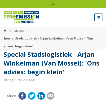
Bel ons voor info 0294 - 74 50 70
beurs@54events.nl
›
Nieuws
›
Special Stadslogistiek - Arjan Winkelman (Van Mossel): 'Ons
Exposanten login
advies: begin klein'
Special Stadslogistiek - Arjan
Winkelman (Van Mossel): 'Ons
advies: begin klein'
vrijdag 31 mei 2024 14:01
Facebook
Twitter
LinkedIn
E-mail