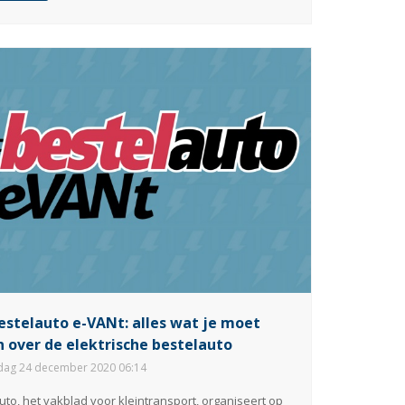
estelauto e-VANt: alles wat je moet
 over de elektrische bestelauto
ag 24 december 2020 06:14
uto, het vakblad voor kleintransport, organiseert op