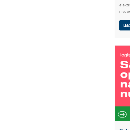
elektr
niet e
LEE