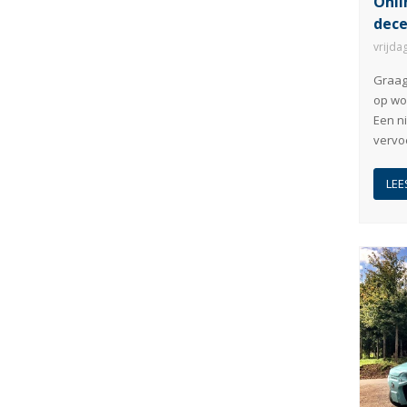
Onli
dec
vrijda
Graag 
op woe
Een ni
vervo
LEE