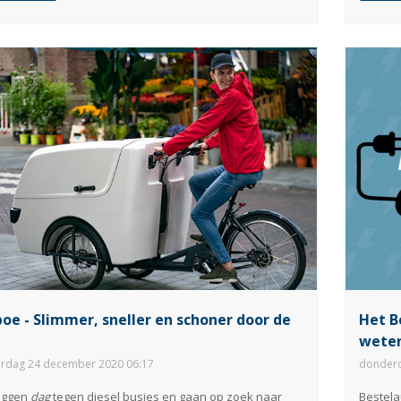
oe - Slimmer, sneller en schoner door de
Het B
weten
rdag 24 december 2020 06:17
donderd
eggen
dag
tegen diesel busjes en gaan op zoek naar
Bestela