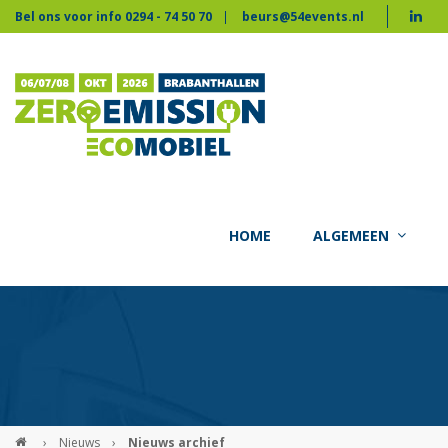
Bel ons voor info 0294 - 74 50 70
beurs@54events.nl
HOME
ALGEMEEN
›
Nieuws
›
Nieuws archief