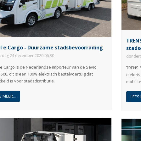
TRENS
l e Cargo - Duurzame stadsbevoorrading
stads
rdag 24 december 2020 06:30
donderd
 e Cargo is de Nederlandse importeur van de Sevic
TRENS S
500, dit is een 100% elektrisch bestelvoertuig dat
elektri
keld is voor stadsdistributie.
mobilit
S MEER...
LEES 