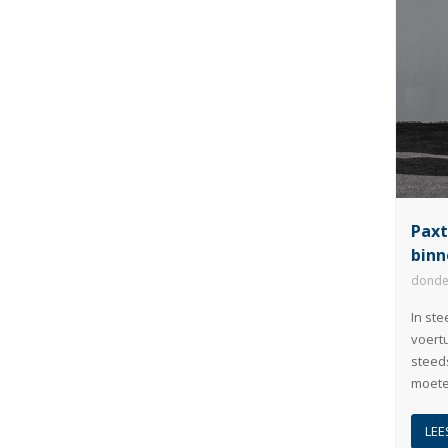
Paxt
binn
donde
In ste
voert
steeds
moete
LEE