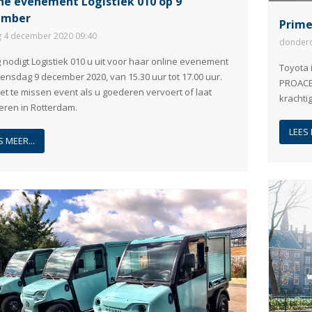
ne evenement Logistiek 010 op 9
ember
Prime
g 4 december 2020 09:40
donderd
nodigt Logistiek 010 u uit voor haar online evenement
Toyota 
nsdag 9 december 2020, van 15.30 uur tot 17.00 uur.
PROACE 
et te missen event als u goederen vervoert of laat
krachti
eren in Rotterdam.
LEES 
S MEER...