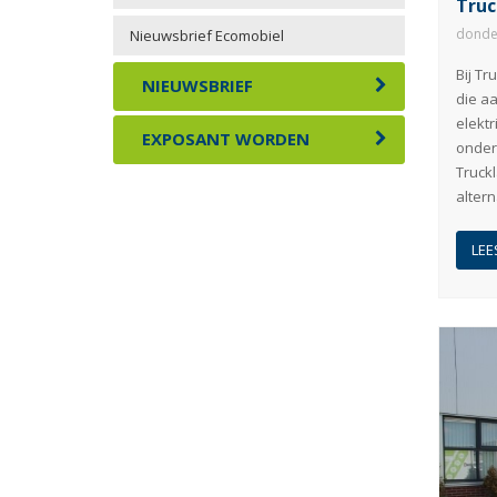
Truc
donde
Nieuwsbrief Ecomobiel
Bij Tr
NIEUWSBRIEF
die aa
elektr
EXPOSANT WORDEN
onder 
Truck
altern
LEE