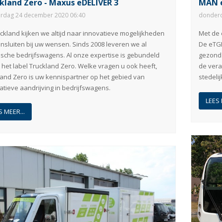
kland Zero - Maxus eDELIVER 3
MAN e
rdag 24 december 2020 06:40
donderd
uckland kijken we altijd naar innovatieve mogelijkheden
Met de 
nsluiten bij uw wensen. Sinds 2008 leveren we al
De eTGE
ische bedrijfswagens. Al onze expertise is gebundeld
gezond 
het label Truckland Zero. Welke vragen u ook heeft,
de vera
land Zero is uw kennispartner op het gebied van
stedelij
atieve aandrijving in bedrijfswagens.
LEES 
S MEER...