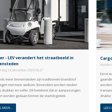
er - LEV verandert het straatbeeld in
Cargo
ensteden
donderd
rdag 24 december 2020 06:27
Eerst w
eds meer binnensteden zijn traditionele brandstof
gaandew
uigen niet meer welkom. Bovendien worden steden
worden.
 drukker en voller. Dit betekent dat er aanpassingen
transpo
n worden gedaan binnen de stadslogistiek.
drukke 
S MEER...
LEES 