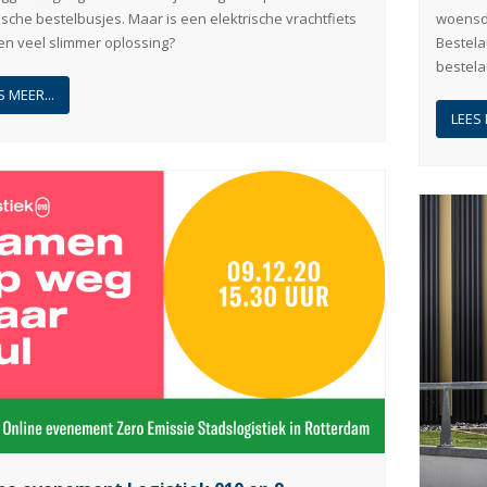
ische bestelbusjes. Maar is een elektrische vrachtfiets
woensda
en veel slimmer oplossing?
Bestela
bestela
S MEER...
LEES 