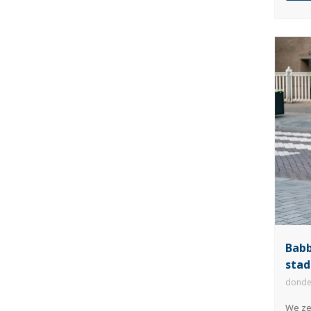
Babb
stad
donde
We z