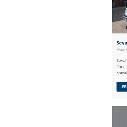
Seva
donde
Seval
Cargo 
ontwik
LEE