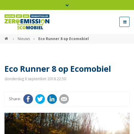
Bel ons voor info 0294 - 74 50 70
beurs@54events.nl
›
Nieuws
›
Eco Runner 8 op Ecomobiel
Exposanten login
Eco Runner 8 op Ecomobiel
donderdag 6 september 2018 22:50
Facebook
Twitter
LinkedIn
E-mail