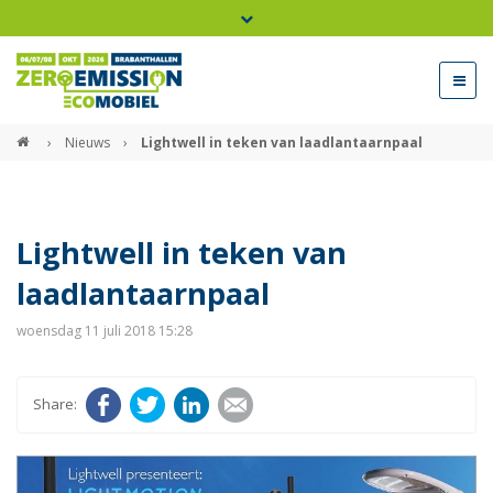
Bel ons voor info 0294 - 74 50 70
beurs@54events.nl
›
Nieuws
›
Lightwell in teken van laadlantaarnpaal
Exposanten login
Lightwell in teken van
laadlantaarnpaal
woensdag 11 juli 2018 15:28
Facebook
Twitter
LinkedIn
E-mail