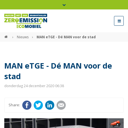
Bel ons voor info 0294 - 74 50 70
beurs@54events.nl
›
Nieuws
›
MAN eTGE - Dé MAN voor de stad
Exposanten login
MAN eTGE - Dé MAN voor de
stad
donderdag 24 december 2020 06:38
Facebook
Twitter
LinkedIn
E-mail