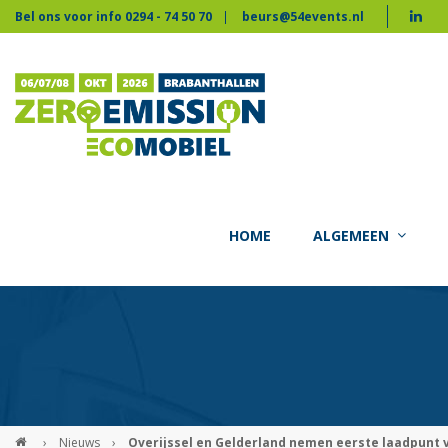
Bel ons voor info 0294 - 74 50 70
beurs@54events.nl
HOME
ALGEMEEN
›
Nieuws
›
Overijssel en Gelderland nemen eerste laadpunt 