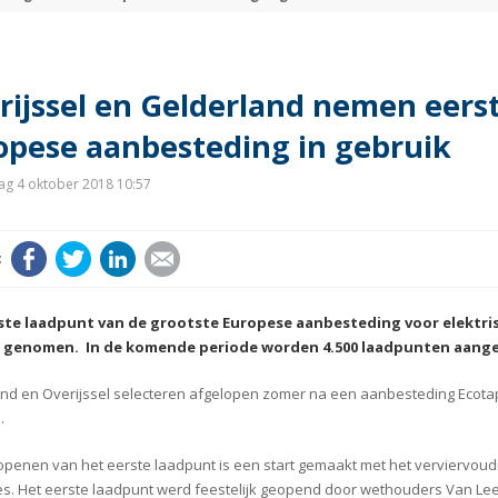
rijssel en Gelderland nemen eers
opese aanbesteding in gebruik
g 4 oktober 2018 10:57
Facebook
Twitter
LinkedIn
E-mail
ste laadpunt van de grootste Europese aanbesteding voor elektris
 genomen. In de komende periode worden 4.500 laadpunten aangele
nd en Overijssel selecteren afgelopen zomer na een aanbesteding Ecotap
.
openen van het eerste laadpunt is een start gemaakt met het verviervoudi
es. Het eerste laadpunt werd feestelijk geopend door wethouders Van L