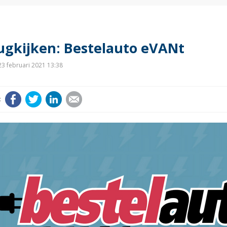
ugkijken: Bestelauto eVANt
3 februari 2021 13:38
Facebook
Twitter
LinkedIn
E-mail