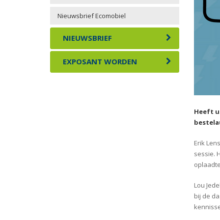
Nieuwsbrief Ecomobiel
NIEUWSBRIEF
EXPOSANT WORDEN
Heeft u
bestela
Erik Len
sessie. 
oplaadte
Lou Jede
bij de d
kennisse