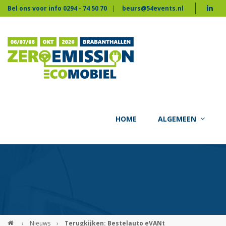
Bel ons voor info 0294 - 74 50 70
beurs@54events.nl
HOME
ALGEMEEN
›
Nieuws
›
Terugkijken: Bestelauto eVANt