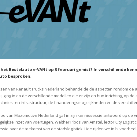
 het Bestelauto e-VANt op 3 februari gemist? In verschillende kenn
uto besproken.
ssen van Renault Trucks Nederland behandelde de aspecten rondom de aa
Hij ging in op de verschillende modellen die er zijn en hun inrichting, op d
chniek- en infrastructuur, de financieringsmogelijkheden én de verschillen
loo van Maxomotive Nederland gaf in zijn kennissessie antwoord op de
agelijkse inzet van voertuigen. Walther Ploos van Amstel, lector City Logis
ssie over de toekomst van de stadslogistiek. Hoe rijden we in bijvoorbeeld