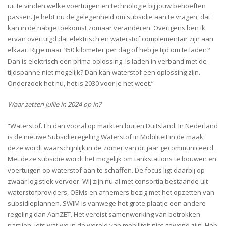
uit te vinden welke voertuigen en technologie bij jouw behoeften
passen. Je hebt nu de gelegenheid om subsidie aan te vragen, dat
kan in de nabije toekomst zomaar veranderen. Overigens ben ik
ervan overtuigd dat elektrisch en waterstof complementair zijn aan
elkaar. Rij je maar 350 kilometer per dag of heb je tijd om te laden?
Dan is elektrisch een prima oplossing. Is laden in verband met de
tijdspanne niet mogelijk? Dan kan waterstof een oplossing zijn.
Onderzoek het nu, het is 2030 voor je het weet.”
Waar zetten jullie in 2024 op in?
“Waterstof. En dan vooral op markten buiten Duitsland. In Nederland
is de nieuwe Subsidieregeling Waterstof in Mobiliteit in de maak,
deze wordt waarschijnlijk in de zomer van dit jaar gecommuniceerd.
Met deze subsidie wordt het mogelijk om tankstations te bouwen en
voertuigen op waterstof aan te schaffen. De focus ligt daarbij op
zwaar logistiek vervoer. Wij zijn nu al met consortia bestaande uit
waterstofproviders, OEMs en afnemers bezig met het opzetten van
subsidieplannen. SWIM is vanwege het grote plaatje een andere
regeling dan AanZET. Het vereist samenwerking van betrokken
partijen, iets wat we in de wereld van mobiliteit niet gewend zijn. Heb