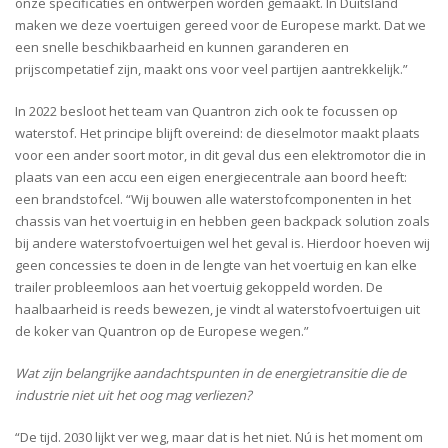
onze specificaties en ontwerpen worden gemaakt. In Duitsland
maken we deze voertuigen gereed voor de Europese markt. Dat we
een snelle beschikbaarheid en kunnen garanderen en
prijscompetatief zijn, maakt ons voor veel partijen aantrekkelijk.”
In 2022 besloot het team van Quantron zich ook te focussen op
waterstof. Het principe blijft overeind: de dieselmotor maakt plaats
voor een ander soort motor, in dit geval dus een elektromotor die in
plaats van een accu een eigen energiecentrale aan boord heeft:
een brandstofcel. “Wij bouwen alle waterstofcomponenten in het
chassis van het voertuig in en hebben geen backpack solution zoals
bij andere waterstofvoertuigen wel het geval is. Hierdoor hoeven wij
geen concessies te doen in de lengte van het voertuig en kan elke
trailer probleemloos aan het voertuig gekoppeld worden. De
haalbaarheid is reeds bewezen, je vindt al waterstofvoertuigen uit
de koker van Quantron op de Europese wegen.”
Wat zijn belangrijke aandachtspunten in de energietransitie die de
industrie niet uit het oog mag verliezen?
“De tijd. 2030 lijkt ver weg, maar dat is het niet. Nú is het moment om