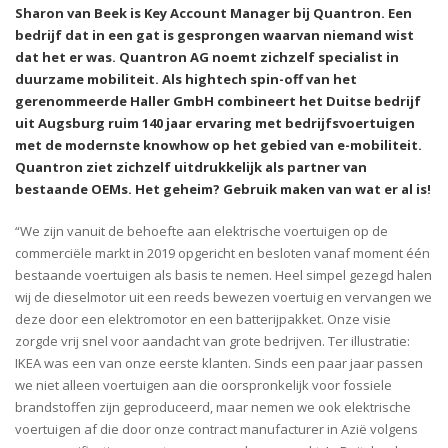
Sharon van Beek is Key Account Manager bij Quantron. Een
bedrijf dat in een gat is gesprongen waarvan niemand wist
dat het er was. Quantron AG noemt zichzelf specialist in
duurzame mobiliteit. Als hightech spin-off van het
gerenommeerde Haller GmbH combineert het Duitse bedrijf
uit Augsburg ruim 140 jaar ervaring met bedrijfsvoertuigen
met de modernste knowhow op het gebied van e-mobiliteit.
Quantron ziet zichzelf uitdrukkelijk als partner van
bestaande OEMs. Het geheim? Gebruik maken van wat er al is!
“We zijn vanuit de behoefte aan elektrische voertuigen op de
commerciële markt in 2019 opgericht en besloten vanaf moment één
bestaande voertuigen als basis te nemen. Heel simpel gezegd halen
wij de dieselmotor uit een reeds bewezen voertuig en vervangen we
deze door een elektromotor en een batterijpakket. Onze visie
zorgde vrij snel voor aandacht van grote bedrijven. Ter illustratie:
IKEA was een van onze eerste klanten. Sinds een paar jaar passen
we niet alleen voertuigen aan die oorspronkelijk voor fossiele
brandstoffen zijn geproduceerd, maar nemen we ook elektrische
voertuigen af die door onze contract manufacturer in Azië volgens