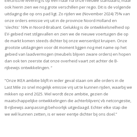
Electrische levering is op een haar na onze nieuwe standaard, maar
ook hierin zien we nog grote verschillen per regio. Dit is de volgende
uitdaging die op ons pad ligt. Zo rijden we (November 2024) 75% van
onze orders emissie vrij uit in de provincie Noord-Holland en
'slechts' 16% in Noord-Brabant. Gelukkig is de ontwikkelsnelheid op
EV-gebied niet stilgevallen en zien we de nieuwe voertuigen die op
de markt komen steeds dichter bij onze wensenlijst kruipen. Onze
grootste uitdagingen voor dit moment liggen nog met name op het
gebied van laadvermogen (meubels blijven zware orders) en hopen
dan ook ten zeerste dat onze overheid vaart zet achter de B-
rijbewijs ontwikkelingen. “
“Onze IKEA ambitie blijft in ieder geval staan om alle orders in de
Last Mile zo snel mogelijk emissie vrij uit te kunnen rijden, waarbij we
mikken op eind 2025. Wel wordt deze ambitie, gezien de
maatschappelijke ontwikkelingen die achterblijven( vb netcongestie,
B-rijbewijs aanpassing) behoorlijk uitgedaagd. Echter elke stap die
we wél kunnen zetten, is er weer eentje dichter bij ons doel.”