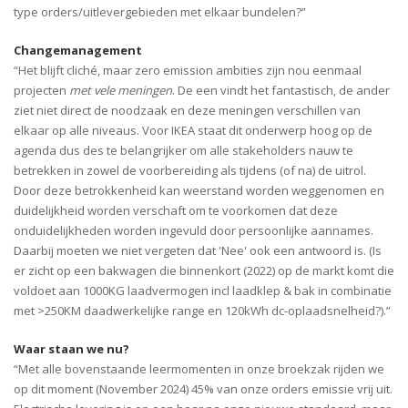
type orders/uitlevergebieden met elkaar bundelen?”
Changemanagement
“Het blijft cliché, maar zero emission ambities zijn nou eenmaal
projecten
met vele meningen
. De een vindt het fantastisch, de ander
ziet niet direct de noodzaak en deze meningen verschillen van
elkaar op alle niveaus. Voor IKEA staat dit onderwerp hoog op de
agenda dus des te belangrijker om alle stakeholders nauw te
betrekken in zowel de voorbereiding als tijdens (of na) de uitrol.
Door deze betrokkenheid kan weerstand worden weggenomen en
duidelijkheid worden verschaft om te voorkomen dat deze
onduidelijkheden worden ingevuld door persoonlijke aannames.
Daarbij moeten we niet vergeten dat 'Nee' ook een antwoord is. (Is
er zicht op een bakwagen die binnenkort (2022) op de markt komt die
voldoet aan 1000KG laadvermogen incl laadklep & bak in combinatie
met >250KM daadwerkelijke range en 120kWh dc-oplaadsnelheid?).”
Waar staan we nu?
“Met alle bovenstaande leermomenten in onze broekzak rijden we
op dit moment (November 2024) 45% van onze orders emissie vrij uit.