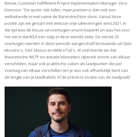
Betuw, Customer Fulfillment Project Implementation Manager Zero
Emission. “De quote
niet lullen, maar poetsen
is dan ook een
welbekende in met name de Barendrechtse store. Vanuit deze
positie zijn we gestart met emissie vrije uitleveringen eind 2021. In
die tijd was de keuze uit voertuigen enorm beperkt en was het voor
het eerst dat IKEA een stap in deze wereld zette. De eerste 35
voertuigen werden in deze periode aangeschaft bestaande uit Opel
Movano's, SAIC Maxus en MAN eTGE's. Al snel leerde we dat
theoretische WLTP en actuele kilometers rijbereik enorm van elkaar
verschilden, maar ook praktische zaken als laadpunten die per
voertuig van elkaar verschillen (en je dus ook afhankelijk bent van
de lengte van je laadkabels of de precieze locatie van de laadpaal).”