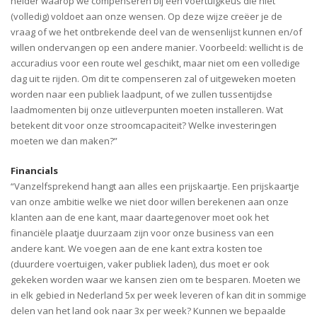
helder waarop we compenseren bij een voertuigkeus die niet
(volledig) voldoet aan onze wensen. Op deze wijze creëer je de
vraag of we het ontbrekende deel van de wensenlijst kunnen en/of
willen ondervangen op een andere manier. Voorbeeld: wellicht is de
accuradius voor een route wel geschikt, maar niet om een volledige
dag uit te rijden. Om dit te compenseren zal of uitgeweken moeten
worden naar een publiek laadpunt, of we zullen tussentijdse
laadmomenten bij onze uitleverpunten moeten installeren. Wat
betekent dit voor onze stroomcapaciteit? Welke investeringen
moeten we dan maken?”
Financials
“Vanzelfsprekend hangt aan alles een prijskaartje. Een prijskaartje
van onze ambitie welke we niet door willen berekenen aan onze
klanten aan de ene kant, maar daartegenover moet ook het
financiële plaatje duurzaam zijn voor onze business van een
andere kant.
We voegen aan de ene kant extra kosten toe
(duurdere voertuigen, vaker publiek laden), dus moet er ook
gekeken worden waar we kansen zien om te besparen. Moeten we
in elk gebied in Nederland 5x per week leveren of kan dit in sommige
delen van het land ook naar 3x per week? Kunnen we bepaalde