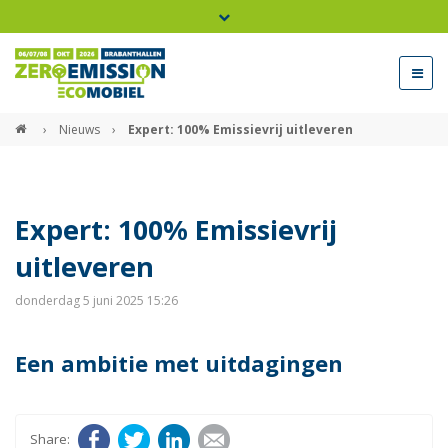
Bel ons voor info 0294 - 74 50 70
beurs@54events.nl
›
Nieuws
›
Expert: 100% Emissievrij uitleveren
Exposanten login
Expert: 100% Emissievrij
uitleveren
donderdag 5 juni 2025 15:26
Een ambitie met uitdagingen
Facebook
Twitter
LinkedIn
E-mail