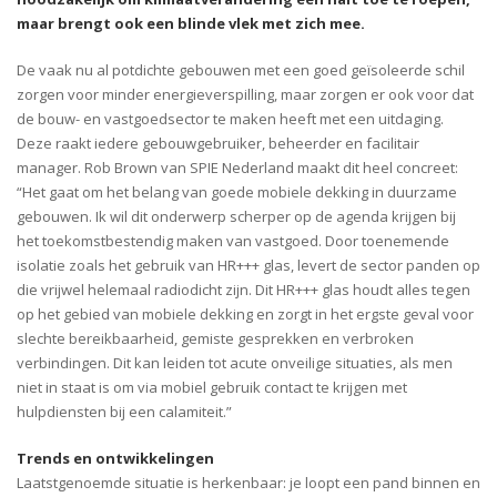
maar brengt ook een blinde vlek met zich mee.
De vaak nu al potdichte gebouwen met een goed geïsoleerde schil
zorgen voor minder energieverspilling, maar zorgen er ook voor dat
de bouw- en vastgoedsector te maken heeft met een uitdaging.
Deze raakt iedere gebouwgebruiker, beheerder en facilitair
manager. Rob Brown van SPIE Nederland maakt dit heel concreet:
“Het gaat om het belang van goede mobiele dekking in duurzame
gebouwen. Ik wil dit onderwerp scherper op de agenda krijgen bij
het toekomstbestendig maken van vastgoed. Door toenemende
isolatie zoals het gebruik van HR+++ glas, levert de sector panden op
die vrijwel helemaal radiodicht zijn. Dit HR+++ glas houdt alles tegen
op het gebied van mobiele dekking en zorgt in het ergste geval voor
slechte bereikbaarheid, gemiste gesprekken en verbroken
verbindingen. Dit kan leiden tot acute onveilige situaties, als men
niet in staat is om via mobiel gebruik contact te krijgen met
hulpdiensten bij een calamiteit.”
Trends en ontwikkelingen
Laatstgenoemde situatie is herkenbaar: je loopt een pand binnen en