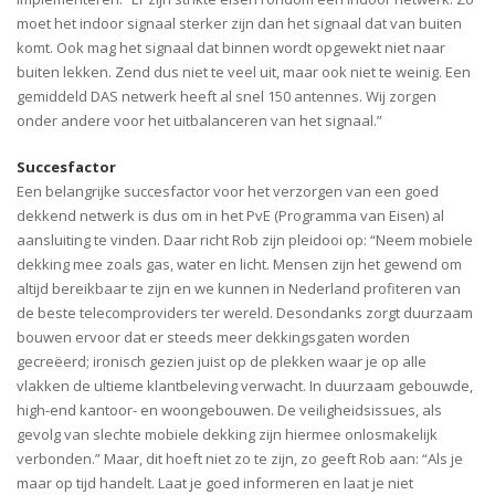
moet het indoor signaal sterker zijn dan het signaal dat van buiten
komt. Ook mag het signaal dat binnen wordt opgewekt niet naar
buiten lekken. Zend dus niet te veel uit, maar ook niet te weinig. Een
gemiddeld DAS netwerk heeft al snel 150 antennes. Wij zorgen
onder andere voor het uitbalanceren van het signaal.”
Succesfactor
Een belangrijke succesfactor voor het verzorgen van een goed
dekkend netwerk is dus om in het PvE (Programma van Eisen) al
aansluiting te vinden. Daar richt Rob zijn pleidooi op: “Neem mobiele
dekking mee zoals gas, water en licht. Mensen zijn het gewend om
altijd bereikbaar te zijn en we kunnen in Nederland profiteren van
de beste telecomproviders ter wereld. Desondanks zorgt duurzaam
bouwen ervoor dat er steeds meer dekkingsgaten worden
gecreëerd; ironisch gezien juist op de plekken waar je op alle
vlakken de ultieme klantbeleving verwacht. In duurzaam gebouwde,
high-end kantoor- en woongebouwen. De veiligheidsissues, als
gevolg van slechte mobiele dekking zijn hiermee onlosmakelijk
verbonden.” Maar, dit hoeft niet zo te zijn, zo geeft Rob aan: “Als je
maar op tijd handelt. Laat je goed informeren en laat je niet