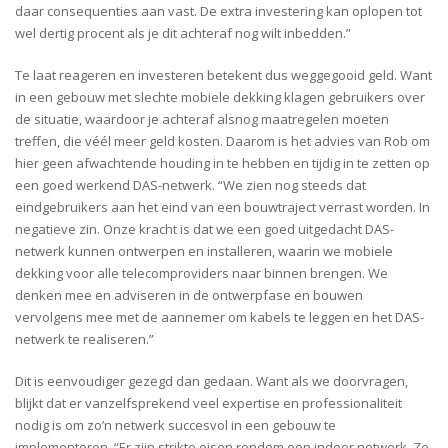
daar consequenties aan vast. De extra investering kan oplopen tot
wel dertig procent als je dit achteraf nog wilt inbedden.”
Te laat reageren en investeren betekent dus weggegooid geld. Want
in een gebouw met slechte mobiele dekking klagen gebruikers over
de situatie, waardoor je achteraf alsnog maatregelen moeten
treffen, die véél meer geld kosten. Daarom is het advies van Rob om
hier geen afwachtende houding in te hebben en tijdig in te zetten op
een goed werkend DAS-netwerk. “We zien nog steeds dat
eindgebruikers aan het eind van een bouwtraject verrast worden. In
negatieve zin. Onze kracht is dat we een goed uitgedacht DAS-
netwerk kunnen ontwerpen en installeren, waarin we mobiele
dekking voor alle telecomproviders naar binnen brengen. We
denken mee en adviseren in de ontwerpfase en bouwen
vervolgens mee met de aannemer om kabels te leggen en het DAS-
netwerk te realiseren.”
Dit is eenvoudiger gezegd dan gedaan. Want als we doorvragen,
blijkt dat er vanzelfsprekend veel expertise en professionaliteit
nodig is om zo’n netwerk succesvol in een gebouw te
implementeren. “Er zijn strikte eisen rondom een indoor netwerk. Zo