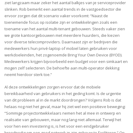
ziet langzaam maar zeker het aantal balkjes van je serviceprovider
slinken. Rob bemerkt een aantal trends in de vastgoedsector die
ervoor zorgen dat dit scenario vaker voorkomt: “Naast de
toenemende focus op isolatie zijn er ontwikkelingen zoals een
toename van het aantal multi-tenant gebouwen. Steeds vaker zien
we grote kantoorgebouwen met meerdere huurders, die kiezen
voor diverse telecomproviders. Daarnaast zijn er bedrijven die
medewerkers hun privé-laptop of mobiel laten gebruiken voor
werkdoeleinden, het zogenoemde Bring Your Own Device (BYOD).
Medewerkers krijgen bijvoorbeeld een budget voor een simkaart en
mogen zelf selecteren. De behoefte aan multi-operator dekking
neemt hierdoor sterk toe.”
Al deze ontwikkelingen zorgen ervoor dat de mobiele
bereikbaarheid van gebruikers in het geding komt. Is de urgentie
van dit probleem al in de markt doordrongen? Volgens Rob is dat
helaas nog niet het geval, maar hij ziet wel een positieve beweging:
“Sommige projectontwikkelaars nemen het al mee in ontwerp en
realisatie van gebouwen, maar nog lang niet allemaal. Terwijl het
voor hen een investering is, is het voor een eindgebruiker
broodnodig om een goed netwerk in zijn gebouw te faciliteren.” Op