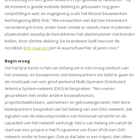
dit moment is goede mobiele dekking in gebouwen nog geen
verplichting in wet- en regelgeving zoals het Besluit bouwwerken
leefomgeving (Bbl). Rob: “We verwachten wel dat hier binnenkort
verandering in komt, onder meer omdat er steeds meer incidenten
plaatsvinden waarbij de betrokkenen het alarmnummer niet konden
bellen, door slechte dekking. De brandweer luidt hiervoor de
noodklok (
link naar post
)en ik waarschuw hier al jaren voor.”
Begin vroeg
Om het tij te keren is het van belang om in een vroeg stadium van
het ontwerp- en bouwproces met ketenpartners om tafel te gaan en
de noodzaak van een goed werkend Multi-Operator Distributed
Antenna System-netwerk (DAS) te bespreken. “We voeren
gesprekken met onder andere bouwadviseurs,
projectontwikkelaars, aannemers en gebouweigenaren. Met deze
ketenpartners bespreken we het belang van een DAS-netwerk, dat
signalen van de telecomproviders van binnenuit versterkt en de
capaciteit van het netwerk verhoogt. Het is van belang om vanaf de
start van een project in het Programma van Eisen (PvE) een DAS-
netwerk onder te brengen. Doe je dat later in een traject, dan zitten