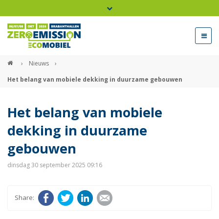
Bel ons voor info 0294 - 74 50 70
beurs@54events.nl
›
Nieuws
›
Het belang van mobiele dekking in duurzame gebouwen
Exposanten login
Het belang van mobiele
dekking in duurzame
gebouwen
dinsdag 30 september 2025 09:16
Facebook
Twitter
LinkedIn
E-mail