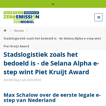
Bel ons voor info 0294 - 74 50 70
beurs@54events.nl
›
Nieuws
›
Stadslogistiek zoals het bedoeld is - de Selana Alpha e-step wint
Exposanten login
Piet Kruijt Award
Stadslogistiek zoals het
bedoeld is - de Selana Alpha e-
step wint Piet Kruijt Award
donderdag 2 juli 2026 09:02
Max Schalow over de eerste legale e-
step van Nederland