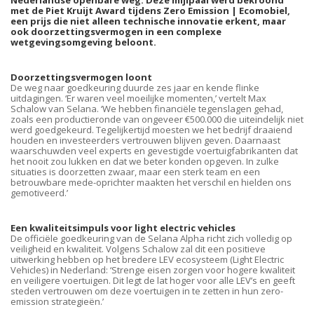
Nederlandse openbare weg. Deze mijlpaal werd bekroond
met de Piet Kruijt Award tijdens Zero Emission | Ecomobiel,
een prijs die niet alleen technische innovatie erkent, maar
ook doorzettingsvermogen in een complexe
wetgevingsomgeving beloont.
Doorzettingsvermogen loont
De weg naar goedkeuring duurde zes jaar en kende flinke
uitdagingen. ‘Er waren veel moeilijke momenten,’ vertelt Max
Schalow van Selana. ‘We hebben financiële tegenslagen gehad,
zoals een productieronde van ongeveer €500.000 die uiteindelijk niet
werd goedgekeurd. Tegelijkertijd moesten we het bedrijf draaiend
houden en investeerders vertrouwen blijven geven. Daarnaast
waarschuwden veel experts en gevestigde voertuigfabrikanten dat
het nooit zou lukken en dat we beter konden opgeven. In zulke
situaties is doorzetten zwaar, maar een sterk team en een
betrouwbare mede-oprichter maakten het verschil en hielden ons
gemotiveerd.’
Een kwaliteitsimpuls voor light electric vehicles
De officiële goedkeuring van de Selana Alpha richt zich volledig op
veiligheid en kwaliteit. Volgens Schalow zal dit een positieve
uitwerking hebben op het bredere LEV ecosysteem (Light Electric
Vehicles) in Nederland: ‘Strenge eisen zorgen voor hogere kwaliteit
en veiligere voertuigen. Dit legt de lat hoger voor alle LEV’s en geeft
steden vertrouwen om deze voertuigen in te zetten in hun zero-
emission strategieën.’