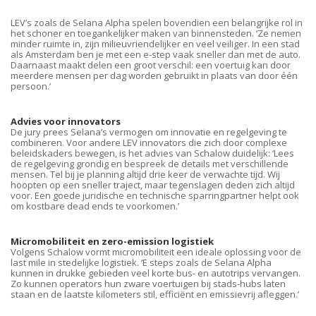
LEV’s zoals de Selana Alpha spelen bovendien een belangrijke rol in
het schoner en toegankelijker maken van binnensteden. ‘Ze nemen
minder ruimte in, zijn milieuvriendelijker en veel veiliger. In een stad
als Amsterdam ben je met een e-step vaak sneller dan met de auto.
Daarnaast maakt delen een groot verschil: een voertuig kan door
meerdere mensen per dag worden gebruikt in plaats van door één
persoon.’
Advies voor innovators
De jury prees Selana’s vermogen om innovatie en regelgeving te
combineren. Voor andere LEV innovators die zich door complexe
beleidskaders bewegen, is het advies van Schalow duidelijk: ‘Lees
de regelgeving grondig en bespreek de details met verschillende
mensen. Tel bij je planning altijd drie keer de verwachte tijd. Wij
hoopten op een sneller traject, maar tegenslagen deden zich altijd
voor. Een goede juridische en technische sparringpartner helpt ook
om kostbare dead ends te voorkomen.’
Micromobiliteit en zero-emission logistiek
Volgens Schalow vormt micromobiliteit een ideale oplossing voor de
last mile in stedelijke logistiek. ‘E steps zoals de Selana Alpha
kunnen in drukke gebieden veel korte bus- en autotrips vervangen.
Zo kunnen operators hun zware voertuigen bij stads-hubs laten
staan en de laatste kilometers stil, efficiënt en emissievrij afleggen.’