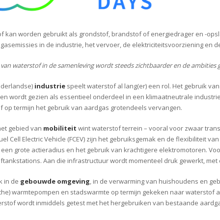
f kan worden gebruikt als grondstof, brandstof of energiedrager en -opsl
gasemissies in de industrie, het vervoer, de elektriciteitsvoorziening e
l van waterstof in de samenleving wordt steeds zichtbaarder en de ambities 
ederlandse)
industrie
speelt waterstof al lang(er) een rol. Het gebruik v
 en wordt gezien als essentieel onderdeel in een klimaatneutrale industri
f op termijn het gebruik van aardgas grotendeels vervangen.
het gebied van
mobiliteit
wint waterstof terrein – vooral voor zwaar tra
el Cell Electric Vehicle (FCEV) zijn het gebruiksgemak en de flexibiliteit va
jd, een grote actieradius en het gebruik van krachtigere elektromotoren. 
ftankstations. Aan die infrastructuur wordt momenteel druk gewerkt, met d
k in de
gebouwde omgeving
, in de verwarming van huishoudens en ge
sche) warmtepompen en stadswarmte op termijn gekeken naar waterstof als m
rstof wordt inmiddels getest met het hergebruiken van bestaande aardga