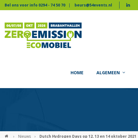
Bel ons voor info 0294 - 74 50 70
beurs@54events.nl
HOME
ALGEMEEN
›
Nieuws
›
Dutch Hydrogen Days op 12, 13 en 14 oktober 2021