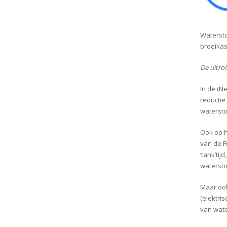
Watersto
broeikas
De uitro
In de (N
reductie
watersto
Ook op 
van de Fu
‘tank’ti
watersto
Maar oo
(elektri
van wate