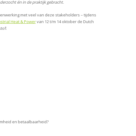
erzocht én in de praktijk gebracht.
amenwerking met veel van deze stakeholders – tijdens
strial Heat & Power
van 12 t/m 14 oktober de Dutch
tof:
amheid en betaalbaarheid?