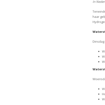
In Neder
Teneinde
haar gel
Hydrogen
Waterst
Dinsdag 
Wa
Wa
We
Waterst
Woensdag
Wa
Ho
We