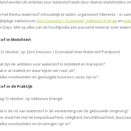
land worden de ambities voor waterstof reeds door diverse stakeholders ond
 het thema ‘waterstof’ inhoudelijk te laden, organiseert 54events – in s
ijktijdige vakbeurzen
Zero Emission | Ecomobiel
,
Vakbeurs Energie
en
Indu
 Days. Met op elke van de hoofdpodia een passend seminar over waters
of in Mobiliteit
12 oktober, op Zero Emission | Ecomobiel (met Waterstof Paviljoen!)
t zijn de ambities voor waterstof in mobiliteit en transport?
t is al realiteit en waar kijken we naar uit?
lke voorbeelden en geslaagde business cases zijn er?
of in de Praktijk
 13 oktober, op Vakbeurs Energie
t is de rol van waterstof in de verwarming van de gebouwde omgeving?
e staat het met de toepasbaarheid, veiligheid, beschikbaarheid, duurza
lke voorbeelden en ervaringen zijn er?