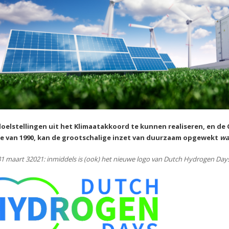
oelstellingen uit het Klimaatakkoord te kunnen realiseren, en de 
e van 1990, kan de grootschalige inzet van duurzaam opgewekt
wa
1 maart 32021: inmiddels is (ook) het nieuwe logo van Dutch Hydrogen Days