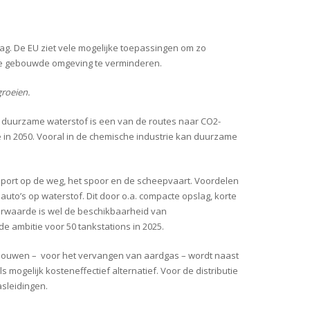
ag. De EU ziet vele mogelijke toepassingen om zo
n de gebouwde omgeving te verminderen.
groeien.
an duurzame waterstof is een van de routes naar CO2-
e in 2050. Vooral in de chemische industrie kan duurzame
nsport op de weg, het spoor en de scheepvaart. Voordelen
n auto’s op waterstof. Dit door o.a. compacte opslag, korte
Voorwaarde is wel de beschikbaarheid van
e ambitie voor 50 tankstations in 2025.
bouwen – voor het vervangen van aardgas – wordt naast
ogelijk kosteneffectief alternatief. Voor de distributie
sleidingen.